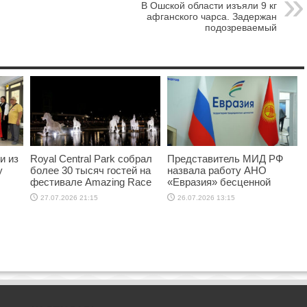
В Ошской области изъяли 9 кг
афганского чарса. Задержан
подозреваемый
и из
Royal Central Park собрал
Представитель МИД РФ
у
более 30 тысяч гостей на
назвала работу АНО
фестивале Amazing Race
«Евразия» бесценной
27.07.2026 21:15
26.07.2026 13:15