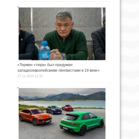
«Термин «тюрк» был придуман
западноевропейскими лингвистами в 19 веке»
27.11.2024 11:30