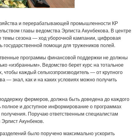
хозяйства и перерабатывающей промышленности КР
льством главы ведомства Эрлиста Акунбекова. В центре
е темы сезона — ход уборочной кампании, цифровая
ть государственной помощи для тружеников полей.
рственные программы финансовой поддержки не должны
ько «избранным». Ведомство берет курс на тотальное
, чтобы каждый сельхозпроизводитель — от крупного
а — знал, как и на каких условиях можно получить
 поддержку фермеров, должна быть доведена до каждого
ь полное и доступное информирование о программах
их получения. Поручаю ответственным специалистам
 Эрлист Акунбеков.
разделений было поручено максимально ускорить