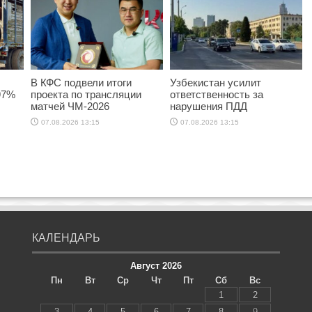
В КФС подвели итоги
Узбекистан усилит
97%
проекта по трансляции
ответственность за
матчей ЧМ-2026
нарушения ПДД
07.08.2026 13:15
07.08.2026 13:15
КАЛЕНДАРЬ
Август 2026
Пн
Вт
Ср
Чт
Пт
Сб
Вс
1
2
3
4
5
6
7
8
9