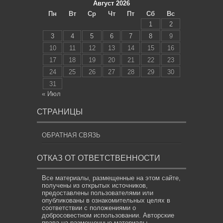
Август 2026
Пн
Вт
Ср
Чт
Пт
Сб
Вс
1
2
3
4
5
6
7
8
9
10
11
12
13
14
15
16
17
18
19
20
21
22
23
24
25
26
27
28
29
30
31
« Июл
СТРАНИЦЫ
ОБРАТНАЯ СВЯЗЬ
ОТКАЗ ОТ ОТВЕТСТВЕННОСТИ
Все материалы, размещенные на этом сайте,
получены из открытых источников,
предоставлены пользователями или
опубликованы в ознакомительных целях в
соответствии с положениями о
добросовестном использовании. Авторские
права на размещенные материалы