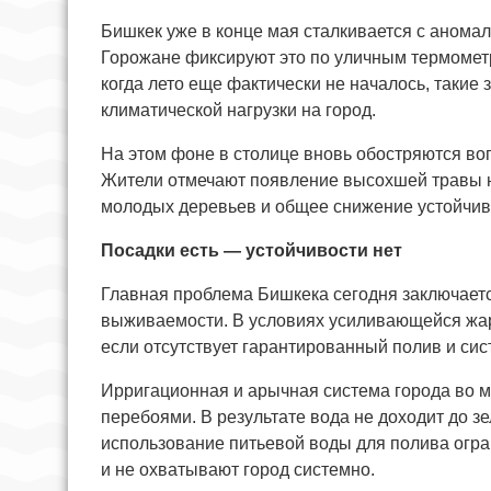
Бишкек уже в конце мая сталкивается с анома
Горожане фиксируют это по уличным термометр
когда лето еще фактически не началось, такие
климатической нагрузки на город.
На этом фоне в столице вновь обостряются во
Жители отмечают появление высохшей травы н
молодых деревьев и общее снижение устойчиво
Посадки есть — устойчивости нет
Главная проблема Бишкека сегодня заключаетс
выживаемости. В условиях усиливающейся жар
если отсутствует гарантированный полив и сис
Ирригационная и арычная система города во м
перебоями. В результате вода не доходит до з
использование питьевой воды для полива огр
и не охватывают город системно.