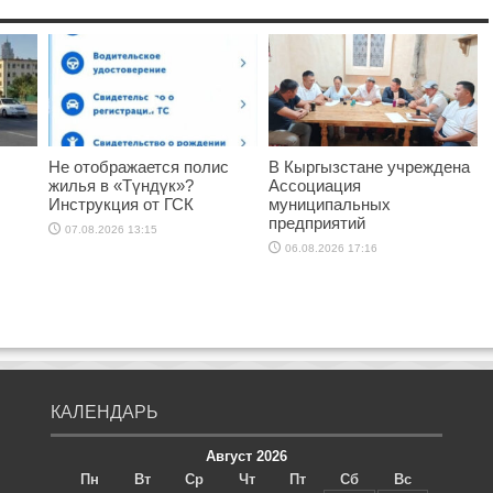
Не отображается полис
В Кыргызстане учреждена
жилья в «Түндүк»?
Ассоциация
Инструкция от ГСК
муниципальных
предприятий
07.08.2026 13:15
06.08.2026 17:16
КАЛЕНДАРЬ
Август 2026
Пн
Вт
Ср
Чт
Пт
Сб
Вс