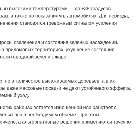
льно высокими температурами — до +38 градусов.
ам, а также по показаниям в автомобилях. Для периода,
 значения становятся тревожным сигналом усиления
просы озеленения и состояния зеленых насаждений.
а придомовых территориях, ухудшение состояния
сти городской зелени к жаре.
я не в количестве высаживаемых деревьев, а в их
ы даже массовые посадки не дают устойчивого эффекта,
темный уход.
ногих районах остается изношенной или работает с
еленых зон в необходимом объеме. При этом
аничено, а альтернативные решения применяются точечно