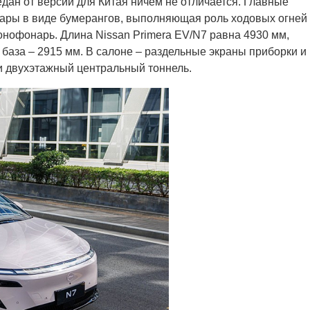
ан от версии для Китая ничем не отличается. Главные
фары в виде бумерангов, выполняющая роль ходовых огней
нофонарь. Длина Nissan Primera EV/N7 равна 4930 мм,
 база – 2915 мм. В салоне – раздельные экраны приборки и
и двухэтажный центральный тоннель.