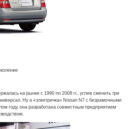
околение
жалась на рынке с 1990 по 2008 гг., успев сменить три
универсал. Ну а «электричка» Nissan N7 с безрамочными
ом году, она разработана совместным предприятием
изводством.