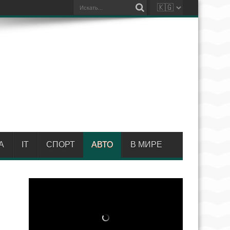
А
IT
СПОРТ
АВТО
В МИРЕ