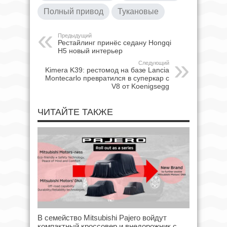
Полный привод
Тукановые
Предыдущий
Рестайлинг принёс седану Hongqi
H5 новый интерьер
Следующий
Kimera K39: рестомод на базе Lancia
Montecarlo превратился в суперкар с
V8 от Koenigsegg
ЧИТАЙТЕ ТАКЖЕ
В семейство Mitsubishi Pajero войдут
компактный кроссовер и внедорожник с