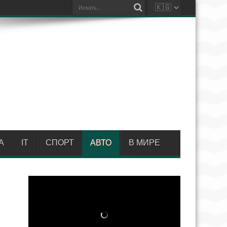
А
IT
СПОРТ
АВТО
В МИРЕ