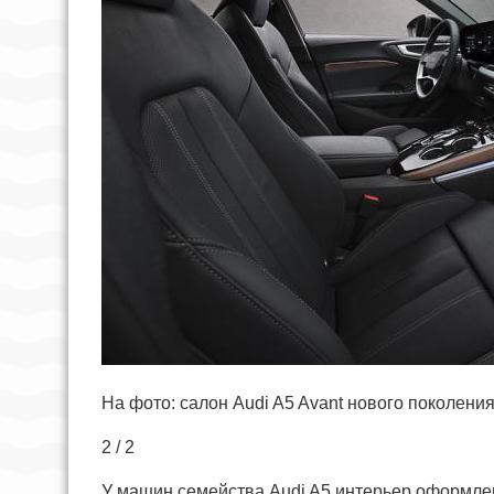
На фото: салон Audi A5 Avant нового поколени
2 / 2
У машин семейства Audi A5 интерьер оформле