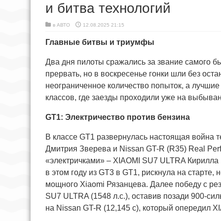
и битва технологий
в
АВТО
12.08.2025 21:15
Главные битвы и триумфы
Два дня пилоты сражались за звание самого б
прервать, но в воскресенье гонки шли без оста
неограниченное количество попыток, а лучшие 
классов, где заезды проходили уже на выбыван
GT1: Электричество против бензина
В классе GT1 развернулась настоящая война те
Дмитрия Зверева и Nissan GT-R (R35) Real Pe
«электричками» – XIAOMI SU7 ULTRA Кирилла 
в этом году из GT3 в GT1, рискнула на старте
мощного Xiaomi Рязанцева. Далее победу с ре
SU7 ULTRA (1548 л.с.), оставив позади 900-си
на Nissan GT-R (12,145 с), который опередил 