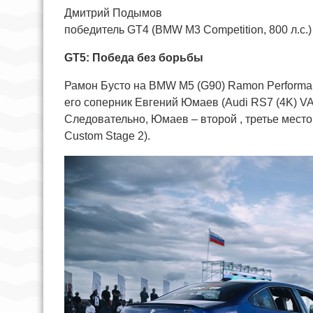
Дмитрий Подымов
победитель GT4 (BMW M3 Competition, 800 л.с.)
GT5: Победа без борьбы
Рамон Бусто на BMW M5 (G90) Ramon Performan
его соперник Евгений Юмаев (Audi RS7 (4K) V
Следовательно, Юмаев – второй , третье место
Custom Stage 2).