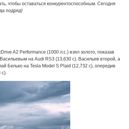
ать, чтобы оставаться конкурентоспособным. Сегодня
да подряд!
rive A2 Performance (1000 л.с.) взял золото, показав
Васильевым на Audi RS3 (13,630 с). Васильев второй, а
й Белько на Tesla Model S Plaid (12,732 с), опередив
с).