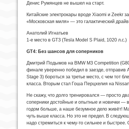
Денис Румянцев не вышел на старт.
Китайские электрокары вроде Xiaomi и Zeekr з
«Московская миля» — это галактический драйв
Анатолий Игнатьев
1-е место в GT3 (Tesla Model S Plaid, 1020 л.с.)
GT4: Без шансов для соперников
Дмитрий Подымов на BMW M3 Competition (G80) 
финале уверенно победил в заезде, отправив
Stage 3) бороться за третье место, с чем тот 
класса. Вторым стал Гоша Перцхелия на Nissa
Не скажу, что долго тренировался — просто дв
соперники достойные и опытные и новички — в
годом больше, а наше безумное дело живёт! М
чуть выше класса. Но это не предел. В следую
надо стремиться к чему-то сильнее и быстрее. 