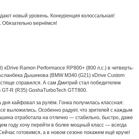
адают новый уровень. Конкуренция колоссальная!
. Обязательно вернёмся!
xDrive Ramon Performance RP800+ (800 л.с.) в четверть-
 Асланбека Дышекова (BMW M340 (G21) xDrive Custom
блестяще справился. А сам Дмитрий стал победителем
n GT-R (R35) GoshaTurboTech GTT800.
а дня кайфовал за рулём. Гонка получилась классная:
се выложились. Особенно радует, что зрителей с каждым
ашина отработала на отлично — стабильно, быстро, даже
щем году хочу перейти в более мощный класс — всегда
Сейчас готовимся, а в новом сезоне покажем ещё круче!