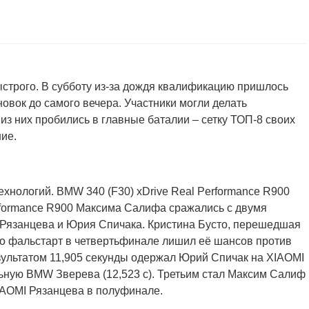
ыстрого. В субботу из-за дождя квалификацию пришлось
новок до самого вечера. Участники могли делать
из них пробились в главные баталии – сетку ТОП-8 своих
ие.
хнологий. BMW 340 (F30) xDrive Real Performance R900
rformance R900 Максима Салифа сражались с двумя
Рязанцева и Юрия Спичака. Кристина Бусто, перешедшая
, но фальстарт в четвертьфинале лишил её шансов против
зультатом 11,905 секунды одержал Юрий Спичак на XIAOMI
льную BMW Зверева (12,523 с). Третьим стал Максим Салиф
XIAOMI Рязанцева в полуфинале.