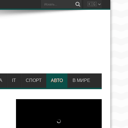
А
IT
СПОРТ
АВТО
В МИРЕ