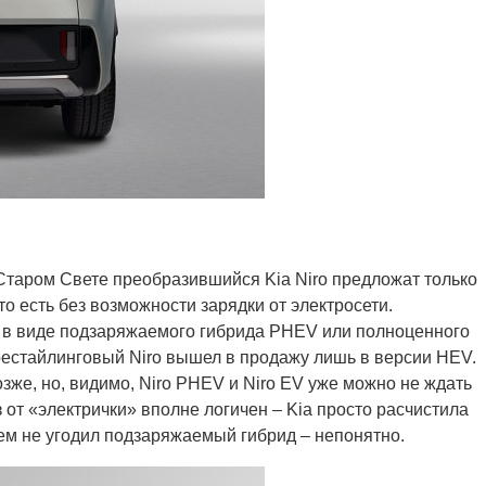
 Старом Свете преобразившийся Kia Niro предложат только
то есть без возможности зарядки от электросети.
 в виде подзаряжаемого гибрида PHEV или полноценного
 рестайлинговый Niro вышел в продажу лишь в версии HEV.
зже, но, видимо, Niro PHEV и Niro EV уже можно не ждать
з от «электрички» вполне логичен – Kia просто расчистила
чем не угодил подзаряжаемый гибрид – непонятно.