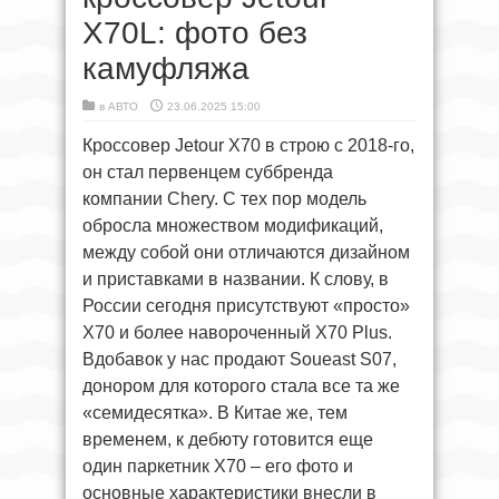
X70L: фото без
камуфляжа
в
АВТО
23.06.2025 15:00
Кроссовер Jetour X70 в строю с 2018-го,
он стал первенцем суббренда
компании Chery. С тех пор модель
обросла множеством модификаций,
между собой они отличаются дизайном
и приставками в названии. К слову, в
России сегодня присутствуют «просто»
X70 и более навороченный X70 Plus.
Вдобавок у нас продают Soueast S07,
донором для которого стала все та же
«семидесятка». В Китае же, тем
временем, к дебюту готовится еще
один паркетник X70 – его фото и
основные характеристики внесли в