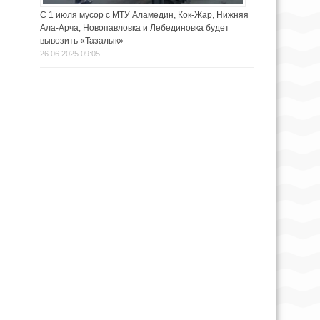
С 1 июля мусор с МТУ Аламедин, Кок-Жар, Нижняя
Ала-Арча, Новопавловка и Лебединовка будет
вывозить «Тазалык»
26.06.2025 09:05