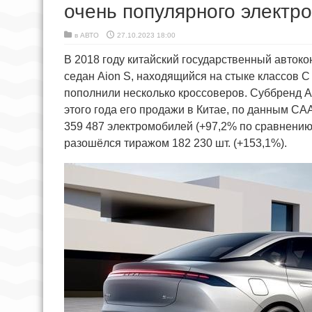
очень популярного электр
в
АВТО
27.10.2023 18:00
В 2018 году китайский государственный авток
седан Aion S, находящийся на стыке классов С
пополнили несколько кроссоверов. Суббренд A
этого года его продажи в Китае, по данным CA
359 487 электромобилей (+97,2% по сравнению 
разошёлся тиражом 182 230 шт. (+153,1%).