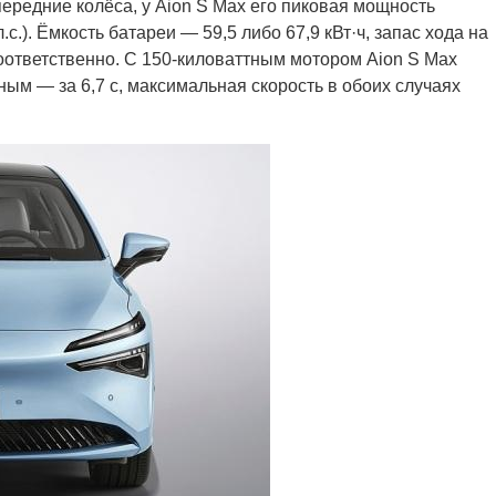
ередние колёса, у Aion S Max его пиковая мощность
л.с.). Ёмкость батареи — 59,5 либо 67,9 кВт·ч, запас хода на
соответственно. С 150-киловаттным мотором Aion S Max
ттным — за 6,7 с, максимальная скорость в обоих случаях