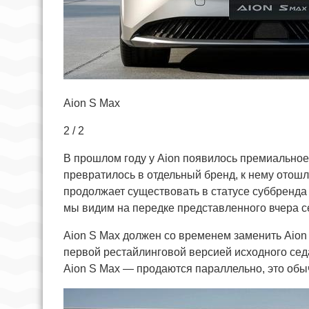
Aion S Max
2 / 2
В прошлом году у Aion появилось премиальное 
превратилось в отдельный бренд, к нему отошл
продолжает существовать в статусе суббренд
мы видим на передке представленного вчера с
Aion S Max должен со временем заменить Aion 
первой рестайлинговой версией исходного седан
Aion S Max — продаются параллельно, это обы