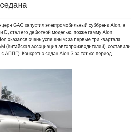
оседана
онцерн GAC запустил электромобильный суббренд Aion, а
 и D, стал его дебютной моделью, позже гамму Aion
ion оказался очень успешным: за первые три квартала
AM (Китайская ассоциация автопроизводителей), составили
с АППГ). Конкретно седан Aion S за тот же период