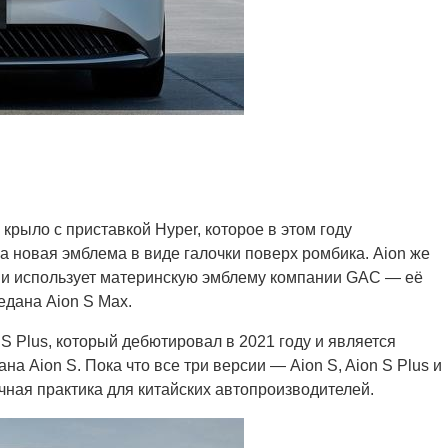
крыло с приставкой Hyper, которое в этом году
а новая эмблема в виде галочки поверх ромбика. Aion же
а и использует материнскую эмблему компании GAC — её
едана Aion S Max.
S Plus, который дебютировал в 2021 году и является
а Aion S. Пока что все три версии — Aion S, Aion S Plus и
чная практика для китайских автопроизводителей.