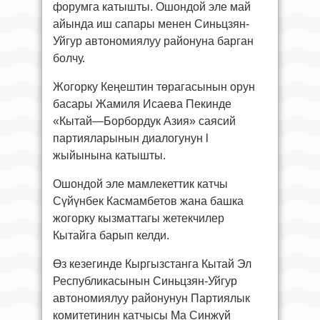
форумга катышты. Ошондой эле май
айында иш сапары менен Синьцзян-
Уйгур автономиялуу районуна барган
болчу.
Жогорку Кеңештин төрагасынын орун
басары Жамиля Исаева Пекинде
«Кытай—Борбордук Азия» саясий
партияларынын диалогунун l
жыйынына катышты.
Ошондой эле мамлекеттик катчы
Сүйүнбек Касмамбетов жана башка
жогорку кызматтагы жетекчилер
Кытайга барып келди.
Өз кезегинде Кыргызстанга Кытай Эл
Республикасынын Синьцзян-Уйгур
автономиялуу районунун Партиялык
комитетинин катчысы Ма Синжуй