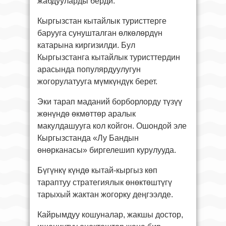
жабдууларды берди.
Кыргызстан кытайлык туристтерге
барууга сунушталган өлкөлөрдүн
катарына киргизилди. Бул
Кыргызстанга кытайлык туристтердин
арасында популярдуулугун
жогорулатууга мүмкүндүк берет.
Эки тарап маданий борборлорду түзүү
жөнүндө өкмөттөр аралык
макулдашууга кол койгон. Ошондой эле
Кыргызстанда «Лу Бандын
өнөрканасы» биргелешип курулууда.
Бүгүнкү күндө кытай-кыргыз көп
тараптуу стратегиялык өнөктөштүгү
тарыхый жактан жогорку деңгээлде.
Кайрымдуу кошуналар, жакшы достор,