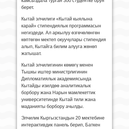
камсыздала турган 300 студентке орун
берет.
Кытай элчилиги «Кытай кыялына
карай» стипендиялык программасын
негиздеди. Ал аркылуу өзгөчөлөнгөн
көптөгөн мектеп окуучулары стипендия
алып, Кытайга билим алууга жөнөп
жатышат.
Кытай элчилигинин көмөгү менен
Тышкы иштер министрлигинин
Дипломатиялык академиясында
Кытайды изилдөө аналитикалык
борбору жана Нарын мамлекеттик
университетинде Кытай тили жана
маданияты борбору ачылды.
Элчилик Кыргызстандын 20 мектебине
интерактивдик панель берип, Баткен