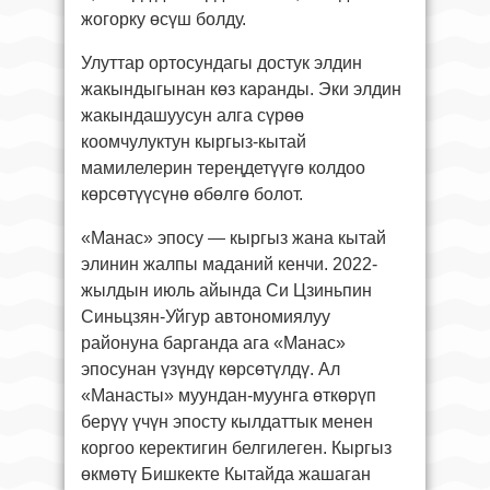
жогорку өсүш болду.
Улуттар ортосундагы достук элдин
жакындыгынан көз каранды. Эки элдин
жакындашуусун алга сүрөө
коомчулуктун кыргыз-кытай
мамилелерин тереңдетүүгө колдоо
көрсөтүүсүнө өбөлгө болот.
«Манас» эпосу — кыргыз жана кытай
элинин жалпы маданий кенчи. 2022-
жылдын июль айында Си Цзиньпин
Синьцзян-Уйгур автономиялуу
районуна барганда ага «Манас»
эпосунан үзүндү көрсөтүлдү. Ал
«Манасты» муундан-муунга өткөрүп
берүү үчүн эпосту кылдаттык менен
коргоо керектигин белгилеген. Кыргыз
өкмөтү Бишкекте Кытайда жашаган