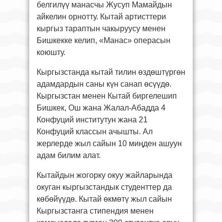
белгилүү манасчы Жусуп Мамайдын
айкелин орнотту. Кытай артисттери
кыргыз тараптын чакыруусу менен
Бишкекке келип, «Манас» операсын
коюшту.
Кыргызстанда кытай тилин өздөштүргөн
адамдардын саны күн санап өсүүдө.
Кыргызстан менен Кытай биргелешип
Бишкек, Ош жана Жалал-Абадда 4
Конфуций институтун жана 21
Конфуций классын ачышты. Ал
жерлерде жыл сайын 10 миңден ашуун
адам билим алат.
Кытайдын жогорку окуу жайларында
окуган кыргызстандык студенттер да
көбөйүүдө. Кытай өкмөтү жыл сайын
Кыргызстанга стипендия менен