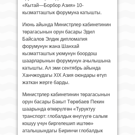
«Кытай—Борбор Азия» 10-
кызматташтык форумуна катышты.
Июнь айында Министрлер кабинетинин
төрагасынын орун басары Эдил
Байсалов Элдик дипломатия
форумунун жана Шанхай
кызматташтык уюмунун боордош
шаарларынын форумунун ачылышына
катышты. Ал эми сентябрь айында
Ханчжоудагы XIX Азия оюндары өтүп
жаткан жерге барды.
Министрлер кабинетинин төрагасынын
орун басары Бакыт Төрөбаев Пекин
шаарында өткөрүлгөн «Туруктуу
транспорт: глобалдык өнүгүүгө салым
кошуу үчүн биргелешип иштөө»
аталышындагы Биринчи глобалдык