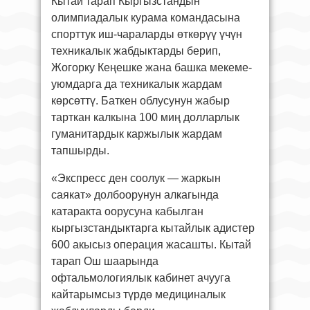
Кытай тарап Кыргызстандын
олимпиадалык курама командасына
спорттук иш-чараларды өткөрүү үчүн
техникалык жабдыктарды берип,
Жогорку Кеңешке жана башка мекеме-
уюмдарга да техникалык жардам
көрсөттү. Баткен облусунун жабыр
тарткан калкына 100 миң долларлык
гуманитардык каржылык жардам
тапшырды.
«Экспресс ден соолук — жаркын
саякат» долбоорунун алкагында
катаракта оорусуна кабылган
кыргызстандыктарга кытайлык адистер
600 акысыз операция жасашты. Кытай
тарап Ош шаарында
офтальмологиялык кабинет ачууга
кайтарымсыз түрдө медициналык