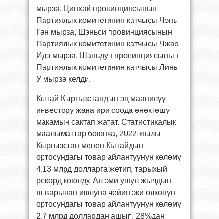
мырза, Цинхай провинциясынын
Партиялык комитетинин катчысы Чэнь
Ган мырза, Шэньси провинциясынын
Партиялык комитетинин катчысы Чжао
Идэ мырза, Шаньдун провинциясынын
Партиялык комитетинин катчысы Линь
У мырза келди.
Кытай Кыргызстандын эң маанилүү
инвестору жана ири соода өнөктөшү
макамын сактап жатат. Статистикалык
маалыматтар боюнча, 2022-жылы
Кыргызстан менен Кытайдын
ортосундагы товар айлантуунун көлөмү
4,13 млрд долларга жетип, тарыхый
рекорд коюлду. Ал эми ушул жылдын
январынан июлуна чейин эки өлкөнүн
ортосундагы товар айлантуунун көлөмү
2,7 млрд доллардан ашып, 28%дан