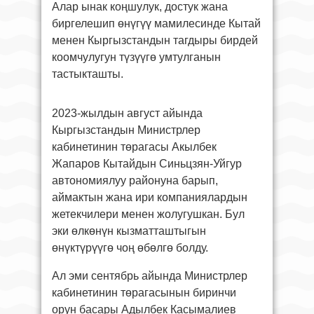
Алар ынак коңшулук, достук жана
биргелешип өнүгүү мамилесинде Кытай
менен Кыргызстандын тагдыры бирдей
коомчулугун түзүүгө умтулганын
тастыкташты.
2023-жылдын август айында
Кыргызстандын Министрлер
кабинетинин төрагасы Акылбек
Жапаров Кытайдын Синьцзян-Уйгур
автономиялуу районуна барып,
аймактын жана ири компаниялардын
жетекчилери менен жолугушкан. Бул
эки өлкөнүн кызматташтыгын
өнүктүрүүгө чоң өбөлгө болду.
Ал эми сентябрь айында Министрлер
кабинетинин төрагасынын биринчи
орун басары Адылбек Касымалиев