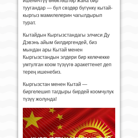
ишеничтүү өнөктөштөр жана бир
туугандар — бул сөздөр бүгүнкү кытай-
кыргыз мамилелерин чагылдырып
турат.
Кытайдын Кыргызстандагы элчиси Ду
Дэвэнь айым билдиргендей, биз
мындан ары Кытай менен
Кыргызстандын элдери бир келечекке
умтулган коом түзүүгө аракеттенет деп
терең ишенебиз.
Кыргызстан менен Кытай —
биргелешип тагдыры бирдей коомчулук
түзүү жолунда!