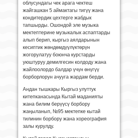
облусундагы чек арага чектеш
жайгашкан 5 аймактагы тигүү жана
кондитердик цехтерге жабдык
тапшырды. Ошондой эле музыка
мектептерине музыкалык аспаптарды
алып берип, кыргыз аялдарынын
кесиптик жөндөмдүүлүктөрүн
жогорулатуу боюнча курстарды
уюштуруу демилгесин колдоду жана
жайлоолордо балдар үчүн өнүгүү
борборлорун ачууга жардам берди.
Андан тышкары Кыргыз улуттук
китепканасында Кытай маданияты
жана билим берүүсү борбору
жаңыланып, №95 мектепке кытай
тилинин борбору жана хореография
залы курулду.