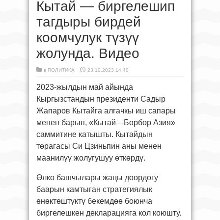
Кытай — биргелешип
тагдыры бирдей
коомчулук түзүү
жолунда. Видео
в
ПОЛИТИКА
23.10.2023 14:40
2023-жылдын май айында
Кыргызстандын президенти Садыр
Жапаров Кытайга алгачкы иш сапары
менен барып, «Кытай—Борбор Азия»
саммитине катышты. Кытайдын
төрагасы Си Цзиньпин аны менен
маанилүү жолугушуу өткөрдү.
Өлкө башчылары жаңы доордогу
баарын камтыган стратегиялык
өнөктөштүктү бекемдөө боюнча
биргелешкен декларацияга кол коюшту.